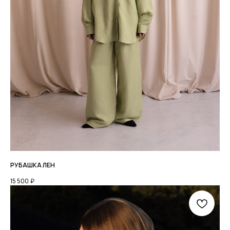
МЫ ВО
ВКОНТАКТЕ
ДОСТАВКА
ОПЛАТА
ВОЗВРАТ ТОВАРА
РАЗМЕРНАЯ СЕТКА
КОНТАКТЫ
© 2026 ВСЕ ПРАВА ЗАЩИЩЕНЫ.
ИП ХРОМОВА Ю М. ИНН 526108834016
РУБАШКА ЛЕН
ОФЕРТА И РЕКВИЗИТЫ
ПОЛИТИКА КОНФИДЕНЦИАЛЬНОСТИ
15 500
₽
РАЗРАБОТКА: ANFALOVA.ART