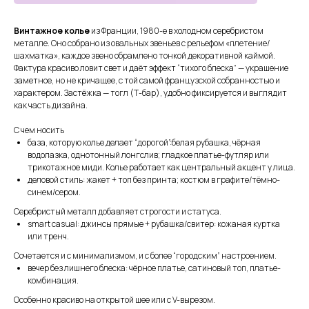
Винтажное колье
из Франции, 1980-е в холодном серебристом
металле. Оно собрано из овальных звеньев с рельефом «плетение/
шахматка», каждое звено обрамлено тонкой декоративной каймой.
Фактура красиво ловит свет и даёт эффект “тихого блеска” — украшение
заметное, но не кричащее, с той самой французской собранностью и
характером. Застёжка — тогл (Т-бар), удобно фиксируется и выглядит
как часть дизайна.
С чем носить
база, которую колье делает “дорогой”:белая рубашка, чёрная
водолазка, однотонный лонгслив; гладкое платье-футляр или
трикотажное миди. Колье работает как центральный акцент у лица.
СМОТРИТЕ ТАКЖЕ
деловой стиль: жакет + топ без принта; костюм в графите/тёмно-
синем/сером.
Серебристый металл добавляет строгости и статуса.
smart casual: джинсы прямые + рубашка/свитер: кожаная куртка
или тренч.
Сочетается и с минимализмом, и с более “городским” настроением.
вечер без лишнего блеска: чёрное платье, сатиновый топ, платье-
комбинация.
Особенно красиво на открытой шее или с V-вырезом.