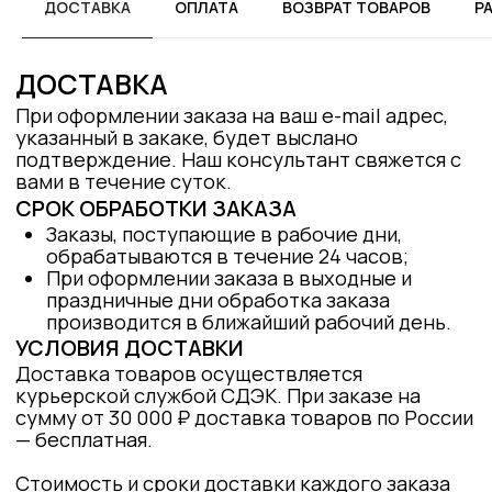
ДОСТАВКА
ОПЛАТА
ВОЗВРАТ ТОВАРОВ
Р
СРОК ОБРАБОТКИ ЗАКАЗА
Заказы, поступающие в рабочие дни,
обрабатываются в течение 24 часов;
При оформлении заказа в выходные и
праздничные дни обработка заказа
производится в ближайший рабочий день.
УСЛОВИЯ ДОСТАВКИ
Доставка товаров осуществляется
курьерской службой СДЭК. При заказе на
сумму от 30 000 ₽ доставка товаров по России
— бесплатная.
Стоимость и сроки доставки каждого заказа
рассчитываются индивидуально, исходя из
веса заказа и места его доставки.
При оформлении заказа необходимо указать
место доставки товара. Продавец не несет
ответственности за неисполнение или
задержку заказа по причине указания
неточной или недостоверной информации.
ДОСТАВКА КУРЬЕРОМ
Курьерская доставка до двери
осуществляется службой СДЭК. Мы не
предоставляем услуги примерки вещей при
получении заказа. При отказе от получения
заказа, стоимость доставки не возвращается.
Сроки и стоимость зависят от дальности