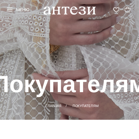
МЕНЮ
МЕНЮ
Покупателям
ГЛАВНАЯ
/
ПОКУПАТЕЛЯМ
ДОСТАВКА
При оформлении заказа на ваш e-mail адрес,
указанный в закаке, будет выслано
подтверждение. Наш консультант свяжется с
вами в течение суток.