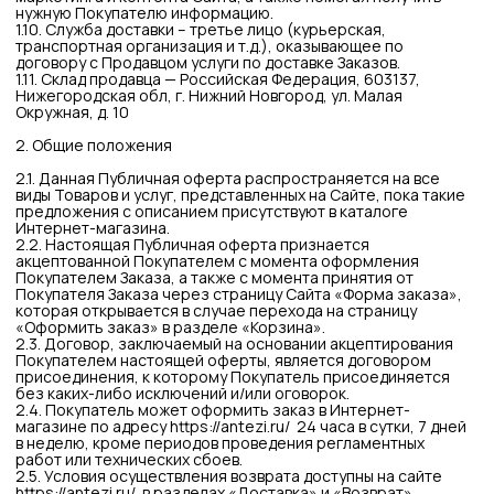
соответствии с ним иными федеральными законами и
правовыми актами Российской Федерации.
2.7. Продавец оставляет за собой право вносить изменения
и/или дополнения в условия настоящего Договора путем
размещения таких изменений и/или дополнений в тексте
самого Договора при дальнейшем размещении на Сайте, в
связи, с чем Покупатель обязуется регулярно отслеживать
изменения/дополнения условий настоящего Договора,
размещенного на сайте в разделе «Вопросы и ответы».
Новая редакция Договора вступает в силу после его
публикации на Сайте и применяется к любому Заказу,
сделанному после публикации, если иное не
предусмотрено условиями настоящего Договора.
2.8. Вся текстовая информация и графические изображения
товаров, размещаемых на Сайте, являются
собственностью Продавца или его контрагентов. Просмотр
информации или распечатка страниц Сайта разрешается
только для личного использования.
3. Предмет
3.1. Продавец обязуется продать Товары, представленные в
каталоге Интернет-магазина по адресу
https://antezi.ru/
, а
Покупатель обязуется принять и оплатить Товар по ценам,
указанным в описании Товара на соответствующей
странице Сайта, на условиях настоящего Договора.
3.2. Факт оформления заказа Покупателем является
безоговорочным фактом принятия Покупателем условий
данного Договора, в том числе касающихся обработки его
Персональных данных.
3.3. Договор розничной купли-продажи считается
заключенным с момента выдачи Продавцом Покупателю
кассового или товарного чека либо иного документа,
подтверждающего оплату товара.
3.4. Осуществляя Заказ, Покупатель соглашается с тем, что
Продавец может поручить исполнение Договора третьему
лицу, при этом оставаясь ответственным за его
исполнение.
4. Оформление и сроки выполнения Заказа