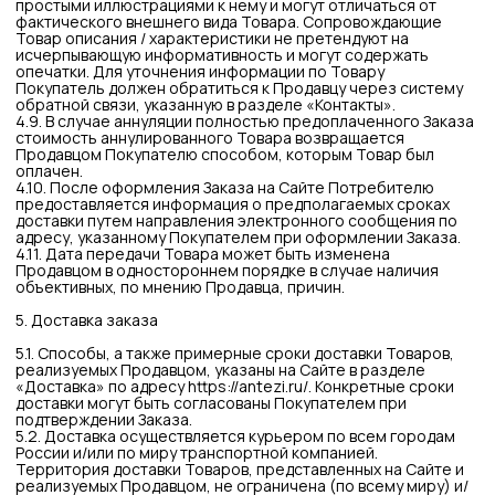
07.02.1992 N 2300-1 «О защите прав потребителей».
5.11. Обязанность Продавца передать товар Покупателю
считается исполненной в момент вручения Товара
Потребителю транспортной компанией либо в заранее
оговоренном месте выдачи Заказа (в т.ч. в пункте
самовывоза).
5.12. При получении Заказа у транспортной компании или в
пункте самовывоза ; Потребитель после оплаты
доставленного Товара обязан осмотреть доставленный
Товар и произвести его вскрытие в присутствии работников
транспортной компании для проверки Товара на
соответствие заявленному количеству, ассортименту и
комплектности Товара, а также проверить целостность
упаковки. В случае наличия претензий к доставленному
Товару (недовложение, вложение Товара отличного от
указанного в описи отправления, производственный брак,
иные претензии) Получатель в присутствии работников
транспортной компании составляет Акт о выявленных
несоответствиях. Если Получатель не заявил претензии в
вышеуказанном порядке, то Продавец считается
полностью и надлежащим образом исполнившим свою
обязанность по передаче Товара.
5.13. В случае возврата, доставленного посредством
транспортной компании , Товара в связи с наличием
претензий к Товару Получатель обязан приложить к
Отправлению, содержащему возвращаемый Товар,
следующие документы: заявление на возврат денежных
средств; копию акта о выявленных несоответствиях; копию
квитанции об оплате; копию описи Отправления; бланк
возврата; фотографию, фиксирующую брак; заключение
экспертизы (в случае ее проведения).
6. Оплата товара
6.1. Цена товара, реализуемого в Интернет-магазине,
указывается в рублях Российской Федерации. Оплата
производится на счета, указанные Продавцом.
6.2. Цены на Товар определяются Продавцом в
одностороннем бесспорном порядке и указываются на
страницах Интернет-магазина по адресу
https://antezi.ru/
. В
случае неверного указания цены заказанного Покупателем
Товара, Продавец информирует об этом Покупателя для