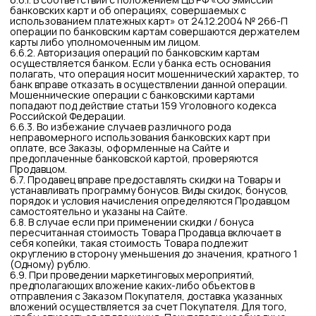
требования (ст. 22 Закона РФ «О защите прав
потребителей»).
7.5.6. Возврат денежных средств осуществляется
посредством возврата стоимости оплаченного Товара на
банковскую карту, указанную при заказе Товара или с
помощью сервиса Яндекс Пэй. Возврат производится в
течение 7 (семи) рабочих дней с даты отказа от заказа.
7.6. Способы возврата:
Транспортной компанией, или почтовой службой, или лично
в точках самовывоза, по желанию Потребителя.
Потребитель отправляет возвращаемый товар посылкой с
объявленной ценностью, без наложенного платежа.
Посылки, отправленные наложенным платежом, не
принимаются к возврату. В посылку необходимо вложить
заполненное заявление на возврат. Товар можно вернуть
также, принеся его в пункт самовывоза, указанный в
разделе «Самовывоз» на сайте Интернет-магазина. В таком
случае Потребитель самостоятельно возвращает товар в
пункты самовывоза и заполняет заявление в присутствии
сотрудника пункта самовывоза. Заявление может быть
оформлено в письменном виде на бланке,
предоставленном покупателю в пункте самовывоза, а также
в электронном виде, заполненное в личном кабинете
Покупателя в разделе: “Отказ от договора”.
8. Ответственность
8.1. Продавец не несет ответственности за ущерб,
причиненный Потребителю вследствие ненадлежащего
использования Товаров, приобретенных в Интернет-
магазине.
8.2. Продавец не несет ответственности за точность и
правильность информации, предоставляемой Покупателем
при оформлении Заказа.
9. Персональные данные
9.1. Для целей настоящей Публичной оферты под
персональными данными понимается любая информация,
относящаяся к прямо или косвенно определенному, или
определяемому физическому лицу (субъекту
персональных данных) — Потребителю.