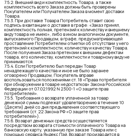
10. Срок действия Публичной оферты
10.1. Настоящая Публичная оферта вступает в силу с
момента ее акцепта Покупателем и действует до момента
отзыва акцепта Публичной оферты
11. Дополнительные условия
11.1. Продавец вправе переуступать либо каким-либо иным
способом передавать свои права и обязанности,
вытекающие из его отношений с Покупателем, третьим
лицам.
11.2. Интернет-магазин и предоставляемые сервисы могут
быть временно, частично или полностью недоступны по
причине проведения профилактических или иных работ или
по любым другим причинам технического характера.
11.3. В случае возникновения вопросов и претензий со
стороны Потребителя, он может обратиться к Продавцу по
телефону или иным доступным способом. Все возникающее
споры стороны будут стараться решить путем
переговоров, при недостижении соглашения спор будет
передан на рассмотрение в судебный орган в соответствии
с действующим законодательством Российской Федерации.
11.4. Признание судом недействительности какого-либо
положения настоящей Публичной оферты не влечет за
собой недействительность остальных положений.
РЕКВИЗИТЫ ПРОДАВЦА
Реквизиты Продавца
Наименование:
Индивидуальный предприниматель
Хромомва Юлия Михайловна
Юридический адрес:
Российская Федерация, 603137,
Нижегородская обл, г. Нижний Новгород, ул. Малая
Окружная, д. 10