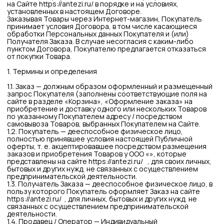
запрос Покупателя (заполнены соответствующие поля на
сайте в разделе «Корзина», «Оформление заказа» на
приобретение и доставку одного или нескольких Товаров
по указанному Покупателем адресу / посредством
самовывоза Товаров, выбранных Покупателем на Сайте.
1.2. Покупатель — дееспособное физическое лицо,
полностью принявшее условия настоящей Публичной
оферты, т. е. акцептировавшее посредством размещения
заказов и приобретения Товаров у ООО «», которые
представлены на сайте
https://antezi.ru/
, для своих личных,
бытовых и других нужд, не связанных с осуществлением
предпринимательской деятельности.
1.3. Получатель Заказа — дееспособное физическое лицо, в
пользу которого Покупатель оформляет Заказ на сайте
https://antezi.ru/
, для личных, бытовых и других нужд, не
связанных с осуществлением предпринимательской
деятельности.
1.4. Продавец / Оператор — Индивидуальный
предприниматель Хромова Юлия Михайловна (ИНН
526108834016 / ОГРНИП 319527500076831), адрес
регистрации: Российская Федерация, 603137,
Нижегородская обл, г. Нижний Новгород, ул. Малая
Окружная, д. 10.
1.5. Сайт – интернет-ресурс в сети интернет,
расположенный по адресу
1.6. Товар — одежда, обувь, аксессуары и иные товары,
представленные к продаже на Сайте.
1.7. Интернет-магазин — официальный интернет-магазин
Продавца Индивидуальный предприниматель Хромова Юлия
Михайловна, расположенный по интернет-адресу
https://antezi.ru/
, где представлены Товары, предлагаемые
Продавцом для приобретения, а также условия оплаты и
доставки Товаров Покупателям.
1.8. Персональные данные — любая информация,
относящаяся к прямо или косвенно определенному или
определяемому физическому лицу — Потребителю
(именуемый субъектом персональных данных), которую
Потребитель добровольно и осознанно предоставляет
самостоятельно при оформлении Заказа в Интернет-
магазине, и необходимая для исполнения Интернет-
магазином Заказа, а также информация, которая
автоматически собирается в процессе использования