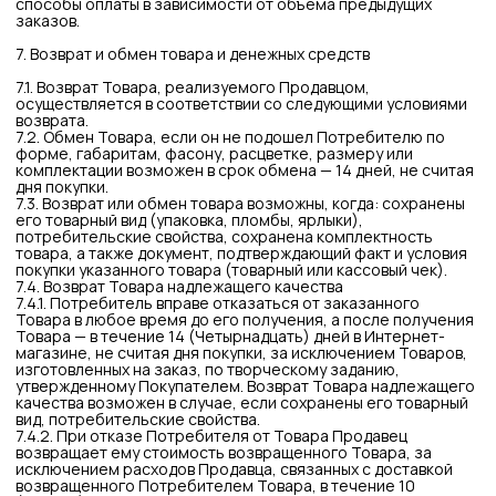
Продавец вправе осуществлять с персональными данными
Потребителя:
9.4.1 обработку персональных данных с использованием
средств автоматизации, в том числе в информационно-
телекоммуникационных сетях, или без использования таких
средств, в соответствии с целями обработки;
9.4.2. передачу (предоставление, доступ, трансграничную
передачу) персональных данных третьим лицам, которым
могут быть раскрыты персональные данные Потребителя,
для выполнения и (или) оказания технических и
организационных услуг в рамках исполнения обязательств
Продавца по Договору:
Службе доставки;
третьим лицам, которые привлекаются для
организации маркетинговых мероприятий и (или)
информирования Клиентов о продукции и проводимых
им мероприятиях по поручению;
9.5. Оператор, а также третьи лица, действующие по его
поручению, обязуются соблюдать следующие правила и
предоставляют Потребителю следующие гарантии в
отношении обработки его персональных данных:
обеспечить обработку персональных данных с
соблюдением всех применимых требований
законодательства Российской Федерации в области
защиты персональных данных, в том числе с
соблюдением принципов, требований, обязательств
Оператора персональных данных, установленных 152-
ФЗ;
в случае, если Оператор в целях исполнения своих
обязательств перед Потребителем должен передать
или иным образом раскрыть его персональные данные
третьим лицам, в том числе органам государственной
власти, осуществлять указанные действия с
соблюдением требований законодательства;
нести ответственность за охрану и обеспечение
безопасности и конфиденциальности персональных
данных Потребителей при их обработке в соответствии
с требованиями законодательства Российской
Федерации.
9.6. Лица, обрабатывающие персональные данные
Потребителя по поручению Оператора, не несут