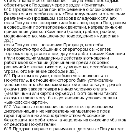
9.2. Под обработкой персональных данных понимается
любое действие (операция) или совокупность действий
(операций), совершаемых с использованием средств
автоматизации или без использования таких средств с
персональными данными Потребителя, включая сбор,
запись, систематизацию, накопление, хранение, уточнение
(обновление, изменение) извлечение, использование,
передачу (в том числе передачу третьим лицам, не
исключая трансграничную передачу, если необходимость в
ней возникла в ходе исполнения обязательств),
блокирование, удаление, уничтожение персональных
данных.
9.3. Факт принятия Покупателем условий настоящего
Договора является основанием обработки Продавцом, а
также уполномоченными им лицами персональных данных
как самого Покупателя, так и Получателя Заказа (вместе
именуемые «Потребитель»), которые необходимы для:
заключения Договора, по которому Потребитель
является стороной или выгодоприобретателем, и
дальнейшее исполнение обязательств по
заключенному Договору, включая информирование по
статусу Заказа;
осуществления и выполнения функций, полномочий и
обязанностей Продавцом, которые предусмотрены
законодательством Российской Федерации, включая,
но не ограничиваясь: налоговое, гражданское, в том
числе законодательство в области защиты прав
потребителей;
коммуникации, в том числе прием и обработка
запросов и обращений Потребителей, и контроль
качества информационного взаимодействия с ними;
исследования степени удовлетворенности
Потребителя качеством Товара и услуг Продавца;
аналитики действий Потребителя на Сайте (в том числе
определение локации) и функционирования Сайта;
хранения персональных данных Потребителя и их
носителей в соответствии с локальными нормативными
актами Оператора;
организации и проведения мероприятий по повышению
узнаваемости и лояльности к бренду ANTEZI, в том
числе акций, программ лояльности.
9.4. В целях, указанных в п. 9.3 настоящего Договора,