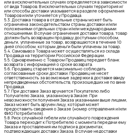
подтверждения Заказа по исправленной цене либо
аннулирования Заказа. При невозможности связаться с
Покупателем данный Заказ считается аннулированным, за
исключением случаев, когда цена на Товар была снижена и/
или оказалась меньшей, чем указано на страницах
Интернет-магазина. Если Заказ был оплачен, Продавец
возвращает Покупателю оплаченную за Заказ сумму тем же
способом, которым она была уплачена.
6.3. Цена Товара на Сайте может быть изменена Продавцом
в одностороннем порядке. При этом цена на заказанный
Покупателем Товар изменению не подлежит. Предложение
о заключении договора на конкретный товар действует в
течение срока нахождения товара на интернет-сайте
Продавца при условии наличия данного товара на складе
Продавца.
6.4. Произвести оплату Покупатель может следующими
способами. Способ оплаты выбирается при оформлении
заказа.:
онлайн-оплата на сайте;
6.5. Способ оплаты зависит от наличия возможностей
доставки в конкретном населенном пункте.
6.6. Особенности оплаты Товара с помощью банковских
карт:
6.6.1. В соответствии с положением ЦБ РФ «Об эмиссии
банковских карт и об операциях, совершаемых с
использованием платежных карт» от 24.12.2004 № 266-П
операции по банковским картам совершаются держателем
карты либо уполномоченным им лицом.
6.6.2. Авторизация операций по банковским картам
осуществляется банком. Если у банка есть основания
полагать, что операция носит мошеннический характер, то
банк вправе отказать в осуществлении данной операции.
Мошеннические операции с банковскими картами
попадают под действие статьи 159 Уголовного кодекса
Российской Федерации.
6.6.3. Во избежание случаев различного рода
неправомерного использования банковских карт при
оплате, все Заказы, оформленные на Сайте и
предоплаченные банковской картой, проверяются
Продавцом.
6.7. Продавец вправе предоставлять скидки на Товары и