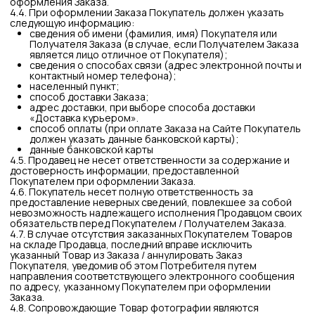
Продавца на территории Российской Федерации.
5.5. Одновременно с Товаром Продавец передает бланк
возврата с информацией о сроке возврата.
5.6. Продавец старается максимально соблюдать
согласованные сроки доставки. Продавец не несет
ответственность за возможные задержки в доставке ввиду
непредвиденных обстоятельств, произошедших не по вине
Продавца.
5.7. При доставке Заказ вручается Покупателю либо
Получателю Заказа, указанному в Заказе. При
невозможности получения Заказа указанными выше лицами,
Заказ может быть вручен лицу, который может
предоставить сведения о Заказе (номер отправления и/или
ФИО Потребителя).
5.8. Риск случайной гибели или случайного повреждения
Товара переходит к Потребителю с момента передачи ему
Заказа и проставления им подписи в документах,
подтверждающих доставку Заказа. В случае недоставки
Заказа Продавец возмещает Покупателю стоимость
оплаченного Покупателем Заказа и доставки в полном
объеме после получения подтверждения утраты Заказа.
5.9. Стоимость доставки Заказа рассчитывается
индивидуально, исходя из региона и способа доставки и
указывается на завершающем этапе оформления Заказа на
Сайте
5.10. Покупатель понимает и соглашается с тем, что:
осуществление доставки — отдельная услуга, не
являющаяся неотъемлемой частью приобретаемого
Покупателем Товара. Претензии к качеству
приобретенного Товара, возникшие после получения и
оплаты Товара, рассматриваются в соответствии с Законом
РФ «О защите прав потребителей» и гарантийными
обязательствами соответствующего Продавца. В связи с
этим приобретение Товара с доставкой не дает
Покупателю право требования доставки приобретенного
Товара в целях гарантийного обслуживания или замены, не
дает возможности осуществлять гарантийное
обслуживание или замену Товара посредством выезда к
Покупателю и не подразумевает возможность возврата
стоимости доставки Товара в случаях, когда Покупатель
имеет право на возврат денег за Товар как таковой, в
соответствии с Законом Российской Федерации от