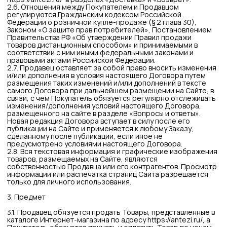
4.1. Заказ оформляется Покупателем самостоятельно на
Сайте. При невозможности самостоятельного заказа на
Сайте, посредством звонка оператору колл-центра
интернет-магазина.
4.2. Общение Покупателя с менеджерами и иными
представителями Продавца должно строиться на
принципах общепринятой морали и коммуникационного
этикета. Строго запрещено использование нецензурных
слов, брани, оскорбительных выражений, а также угроз и
шантажа, в независимости от того, в каком виде и кому они
были адресованы.
4.3. Регистрация на Сайте не является обязательной для
оформления Заказа.
4.4. При оформлении Заказа Покупатель должен указать
следующую информацию:
сведения об имени (фамилия, имя) Покупателя или
Получателя Заказа (в случае, если Получателем Заказа
является лицо отличное от Покупателя);
сведения о способах связи (адрес электронной почты и
контактный номер телефона);
населенный пункт;
способ доставки Заказа;
адрес доставки, при выборе способа доставки
«Доставка курьером».
способ оплаты (при оплате Заказа на Сайте Покупатель
должен указать данные банковской карты);
данные банковской карты
4.5. Продавец не несет ответственности за содержание и
достоверность информации, предоставленной
Покупателем при оформлении Заказа.
4.6. Покупатель несет полную ответственность за
предоставление неверных сведений, повлекшее за собой
невозможность надлежащего исполнения Продавцом своих
обязательств перед Покупателем / Получателем Заказа.
4.7. В случае отсутствия заказанных Покупателем Товаров
на складе Продавца, последний вправе исключить
указанный Товар из Заказа / аннулировать Заказ
Покупателя, уведомив об этом Потребителя путем
направления соответствующего электронного сообщения
по адресу, указанному Покупателем при оформлении
Заказа.
4.8. Сопровождающие Товар фотографии являются