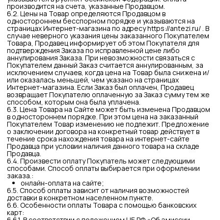
Потребитель обязуется аккуратно упаковать Товар (со
всеми комплектующими и полным комплектом аксессуаров,
указанным в технической документации на Товар) и
приложить следующие документы:
бланк возврата;
копию паспорта (или другого документа,
удостоверяющего личность);
копию чека об оплате.
7.5. Возврат Товара ненадлежащего качества:
7.5.1. Под товаром ненадлежащего качества
подразумевается товар, который неисправен и не может
обеспечить исполнение своих функциональных качеств, не
отвечает требованиям, указанным в творческом задании
(при изготовлении товара на заказ). Полученный Товар
должен соответствовать описанию на Сайте. Отличие
элементов дизайна или оформления от заявленного на
Сайте описания не является признаком ненадлежащего
качества.
7.5.2. Внешний вид и комплектность Товара, а также
комплектность всего Заказа должны быть проверены
Покупателем или Получателем Заказа в момент доставки
Товара.
7.5.3. При доставке Товара Потребитель ставит свою
подпись в квитанции о доставке в графе: «Заказ принял,
комплектность полная, претензий к количеству и внешнему
виду товара не имею», либо в ином аналогичном документе,
выпускаемого Продавцом, в графе, предусматривающей
проставление Потребителем отметки об отсутствии у него
претензий к комплектности, количеству и качеству Товара.
После получения Заказа претензии к внешним дефектам
товара, его количеству, комплектности и товарному виду не
принимаются.
7.5.4. Если Потребителю был передан Товар
ненадлежащего качества и иное не было заранее
оговорено Продавцом, Покупатель вправе
воспользоваться положениями ст. 18 «Права потребителя
при обнаружении в товаре недостатков» Закона Российской
Федерации от 07.02.1992 N 2300-1 «О защите прав
потребителей».
7.5.5. Требования о возврате уплаченной за товар
денежной суммы подлежат удовлетворению в течение 10
(Десяти) дней со дня предъявления соответствующего