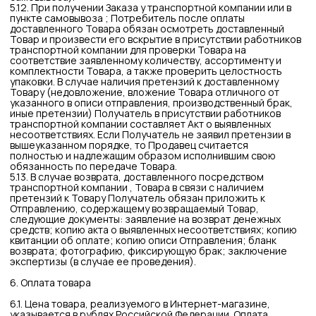
способы оплаты в зависимости от объема предыдущих
заказов.
7. Возврат и обмен товара и денежных средств
7.1. Возврат Товара, реализуемого Продавцом,
осуществляется в соответствии со следующими условиями
возврата.
7.2. Обмен Товара, если он не подошел Потребителю по
форме, габаритам, фасону, расцветке, размеру или
комплектации возможен в срок обмена — 14 дней, не считая
дня покупки.
7.3. Возврат или обмен товара возможны, когда: сохранены
его товарный вид (упаковка, пломбы, ярлыки),
потребительские свойства, сохранена комплектность
товара, а также документ, подтверждающий факт и условия
покупки указанного товара (товарный или кассовый чек).
7.4. Возврат Товара надлежащего качества
7.4.1. Потребитель вправе отказаться от заказанного
Товара в любое время до его получения, а после получения
Товара — в течение 14 (Четырнадцать) дней в Интернет-
магазине, не считая дня покупки, за исключением Товаров,
изготовленных на заказ, по творческому заданию,
утвержденному Покупателем. Возврат Товара надлежащего
качества возможен в случае, если сохранены его товарный
вид, потребительские свойства.
7.4.2. При отказе Потребителя от Товара Продавец
возвращает ему стоимость возвращенного Товара, за
исключением расходов Продавца, связанных с доставкой
возвращенного Потребителем Товара, в течение 10
(Десяти) дней с даты поступления возвращенного Товара
на склад Продавца вместе с заполненным Покупателем
заявлением на возврат денежных средств.
7.4.3. Если на момент обращения Потребителя аналогичный
товар отсутствует в продаже у Продавца, Покупатель
вправе отказаться от исполнения настоящей Публичной
оферты и потребовать возврата уплаченной за указанный
Товар денежной суммы. Продавец обязан вернуть
уплаченную за возвращенный товар денежную сумму в
течение 10 (Десяти) дней со дня возврата Товара.
7.4.4. Для оформления возврата Товара надлежащего
качества (в том числе по причине его обмена)