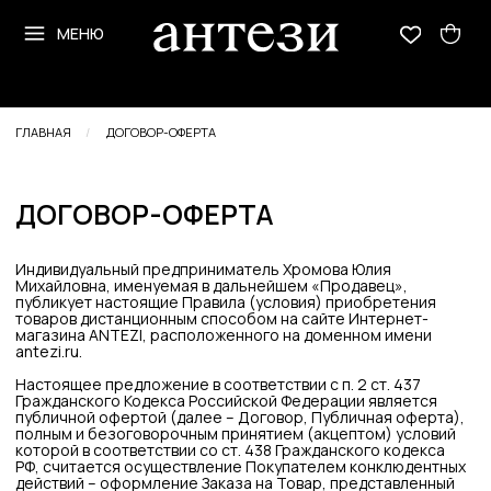
МЕНЮ
МЕНЮ
ГЛАВНАЯ
/
ДОГОВОР-ОФЕРТА
ДОГОВОР-ОФЕРТА
Индивидуальный предприниматель Хромова Юлия
Михайловна, именуемая в дальнейшем «Продавец»,
публикует настоящие Правила (условия) приобретения
товаров дистанционным способом на сайте Интернет-
магазина ANTEZI, расположенного на доменном имени
antezi.ru.
Настоящее предложение в соответствии с п. 2 ст. 437
Гражданского Кодекса Российской Федерации является
публичной офертой (далее – Договор, Публичная оферта),
полным и безоговорочным принятием (акцептом) условий
которой в соответствии со ст. 438 Гражданского кодекса
РФ, считается осуществление Покупателем конклюдентных
действий – оформление Заказа на Товар, представленный
на Сайте
https://antezi.ru/
в порядке и на условиях,
установленных в настоящем Договоре.
Заказывая Товары через Интернет-магазин, Покупатель
принимает условия Договора, в том числе касающиеся
обработки Персональных данных Покупателя и (или)
Получателя Заказа. В случае несогласия с каким-либо
пунктом Договора, Покупателю предлагается отказаться
от покупки Товара.
1. Термины и определения
1.1. Заказ — должным образом оформленный и размещенный