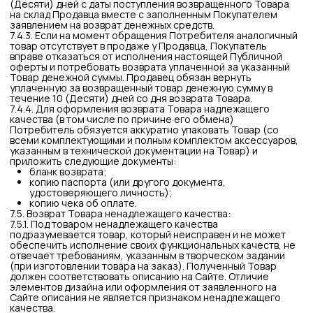
ответственность за неправомерную обработку
персональных данных перед Потребителем.
Ответственность за такую обработку указанные лица несут
перед Оператором.
9.7. Продавец имеет право отправлять информацию
(сообщения) рекламного характера на электронную почту
и (или) мобильный телефон Покупателя только при наличии
явно выраженного согласия посредством проставления
галочки «согласен» на Сайте.
9.8. В случае обращения Потребителя по телефону,
Оператор вправе записывать телефонные разговоры для
осуществления контроля качества информационного
взаимодействия сотрудников Оператора с Потребителем,
включая контроль качества исполнения Заказов.
9.9. Обработка Персональных данных будет
осуществляться в течение действия настоящего Договора
и 5 (Пяти) лет после его прекращения.
9.10. Все персональные данные Потребителя будут
храниться в соответствии с условиями действующего
законодательства РФ.
9.12. По достижении целей обработки или в случае утраты
необходимости в достижении этих целей, обрабатываемые
персональные данные Потребителей подлежат
уничтожению, если иное не предусмотрено законом.
Продавец обязуется принимать все возможные меры для
обеспечения уничтожения персональных данных
Потребителя, в том числе третьими лицами, действующими
по поручению Оператора.
9.11. Покупатель или Получатель заказа вправе требовать
от Оператора уточнения его персональных данных, их
блокирования или уничтожения в случае, если
персональные данные являются неполными, устаревшими,
неточными, незаконно полученными или не являются
необходимыми для заявленной цели обработки, а также
принимать предусмотренные законом меры по защите
своих прав.
9.12. Контактные данные лица, ответственного за
организацию обработки персональных данных в
Индивидуальный предприниматель Хромова Юлия
Михайловна: Российская Федерация, 603137,
НИЖЕГОРОДСКАЯ ОБЛ, Г НИЖНИЙ НОВГОРОД, УЛ МАЛАЯ
ОКРУЖНАЯ, дом 10