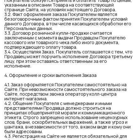
простыми иллюстрациями к нему и могут отличаться от
фактического внешнего вида Товара. Сопровождающие
Товар описания / характеристики не претендуют на
исчерпывающую информативность и могут содержать
опечатки. Для уточнения информации по Товару
Покупатель должен обратиться к Продавцу через систему
обратной связи, указанную в разделе «Контакты».
4.9. В случае аннуляции полностью предоплаченного Заказа
стоимость аннулированного Товара возвращается
Продавцом Покупателю способом, которым Товар был
оплачен.
4.10. После оформления Заказа на Сайте Потребителю
предоставляется информация о предполагаемых сроках
доставки путем направления электронного сообщения по
адресу, указанному Покупателем при оформлении Заказа.
4.11. Дата передачи Товара может быть изменена
Продавцом в одностороннем порядке в случае наличия
объективных, по мнению Продавца, причин.
5. Доставка заказа
5.1. Способы, а также примерные сроки доставки Товаров,
реализуемых Продавцом, указаны на Сайте в разделе
«Доставка» по адресу
https://antezi.ru/
. Конкретные сроки
доставки могут быть согласованы Покупателем при
подтверждении Заказа.
5.2. Доставка осуществляется курьером по всем городам
России и/или по миру транспортной компанией.
Территория доставки Товаров, представленных на Сайте и
реализуемых Продавцом, не ограничена (по всему миру) и/
или в исключительных случаях определяется в зависимости
от вида Товаров. В исключительных случаях территория и/
или способы доставки указывается в разделе оформления
Товаров и/или уточняется у Продавца.
5.3. Доставка товара в отдельные страны может быть
ограничена законодательством страны доставки и/или
положениями отдельных стран и/или международными
отношениями. В случае ограничения доставки товара, товар
должен быть возвращен продавцу доступным способом,
деньги, уплаченные за товар, возвращаются в течение 10
дней способом, которым деньги были уплачены за товар.
5.4. Самовывоз Товара может осуществляться из склада