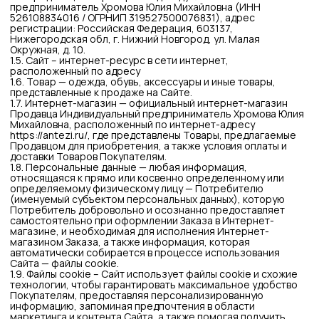
Сайта — файлы cookie.
1.9. Файлы cookie – Сайт использует файлы cookie и схожие
технологии, чтобы гарантировать максимальное удобство
Покупателям, предоставляя персонализированную
информацию, запоминая предпочтения в области
маркетинга и контента Сайта, а также помогая получить
нужную Покупателю информацию.
1.10. Служба доставки – третье лицо (курьерская,
транспортная организация и т.д.), оказывающее по
договору с Продавцом услуги по доставке Заказов.
1.11. Склад продавца — Российская Федерация, 603137,
Нижегородская обл, г. Нижний Новгород, ул. Малая
Окружная, д. 10
2. Общие положения
2.1. Данная Публичная оферта распространяется на все
виды Товаров и услуг, представленных на Сайте, пока такие
предложения с описанием присутствуют в каталоге
Интернет-магазина.
2.2. Настоящая Публичная оферта признается
акцептованной Покупателем с момента оформления
Покупателем Заказа, а также с момента принятия от
Покупателя Заказа через страницу Сайта «Форма заказа»,
которая открывается в случае перехода на страницу
«Оформить заказ» в разделе «Корзина».
2.3. Договор, заключаемый на основании акцептирования
Покупателем настоящей оферты, является договором
присоединения, к которому Покупатель присоединяется
без каких-либо исключений и/или оговорок.
2.4. Покупатель может оформить заказ в Интернет-
магазине по адресу
https://antezi.ru/
24 часа в сутки, 7 дней
в неделю, кроме периодов проведения регламентных
работ или технических сбоев.
2.5. Условия осуществления возврата доступны на сайте
https://antezi.ru/
в разделах «Доставка» и «Возврат».
2.6. Отношения между Покупателем и Продавцом
регулируются Гражданским кодексом Российской
Федерации о розничной купле-продаже (§ 2 глава 30),
Законом «О защите прав потребителей», Постановлением
Правительства РФ «Об утверждении Правил продажи
товаров дистанционным способом» и принимаемыми в