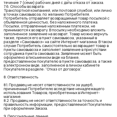
ИНН:
526108834016
ОГРНИП:
319527500076831
Расчетный счет:
40802810800001140816
Банк:
АО «Тинькофф Банк»
Юридический адрес Банка:
Москва, 123060, 1-й
Волоколамский проезд, д. 10, стр. 1
Корр. счет Банка:
30101810145250000974
ИНН Банка:
7710140679
БИК Банка:
044525974
КАТАЛОГ
О БРЕНДЕ
LOOKBOOK
+7 952 771 85 89
TELEGRAM
PINTEREST
Мы онлайн с 9:00 до 19:00
МСК
МЫ ВО
ВКОНТАКТЕ
ДОСТАВКА
ОПЛАТА
ВОЗВРАТ ТОВАРА
РАЗМЕРНАЯ СЕТКА
КОНТАКТЫ