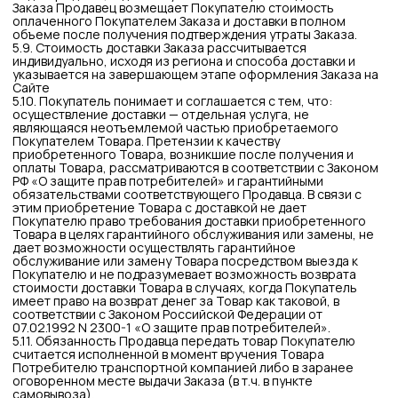
устанавливать программу бонусов. Виды скидок, бонусов,
порядок и условия начисления определяются Продавцом
самостоятельно и указаны на Сайте.
6.8. В случае если при применении скидки / бонуса
пересчитанная стоимость Товара Продавца включает в
себя копейки, такая стоимость Товара подлежит
округлению в сторону уменьшения до значения, кратного 1
(Одному) рублю.
6.9. При проведении маркетинговых мероприятий,
предполагающих вложение каких-либо объектов в
отправления с Заказом Покупателя, доставка указанных
вложений осуществляется за счет Покупателя. Для того,
чтобы отказаться от вложения, Покупателю необходимо
обратиться к Продавцу через раздел «Контакты».
6.10. Продавец вправе принять решение о блокировке для
Покупателя способа оплаты «При получении», в отношении
реализуемых Продавцом Товаров в следующих случаях:
если Покупатель совершил или был заподозрен Продавцом
в совершении противоправных действий, направленных на
причинение убытков Компании (кража, грабеж, разбой,
мошенничество, умышленное повреждение имущества и
др.);
если Покупатель, по мнению Продавца, вел себя
некорректно при общении с оператором call-center,
торговым представителем, другими работниками Компании
и/или совершил умышленные действия в отношении
работников компании (причинение вреда здоровью
различной степени тяжести, хулиганство, оскорбления,
угрозы, ограничение свободы и др.).
6.11. При этом в случае, если было установлено, что
Покупатель, в отношении которого были установлены
условия оплаты «Банковской картой », использует другой
аккаунт для заказа товара на иных условиях оплаты
(«Наличными или картой курьеру»), в отношении такого
аккаунта также могут быть установлены условия оплаты
«Банковской картой».
6.12. Указанные положения не являются проявлением
дискриминации и не направлены на ущемление прав,
гарантированных законодательством Российской
Федерации потребителям, а нацелены на снижение убытков
от действий Покупателей.
6.13. Продавец вправе ограничивать доступные Покупателю