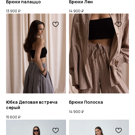
Брюки палаццо
Брюки Лен
13 900
₽
14 900
₽
Юбка Деловая встреча
Брюки Полоска
серый
14 900
₽
15 600
₽