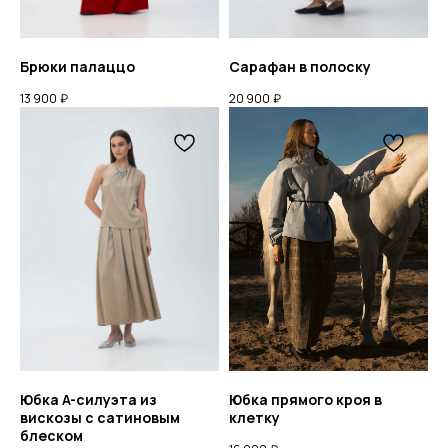
Брюки палаццо
Сарафан в полоску
13 900
₽
20 900
₽
КАТАЛОГ
О БРЕНДЕ
LOOKBOOK
Юбка A-силуэта из
Юбка прямого кроя в
вискозы с сатиновым
клетку
блеском