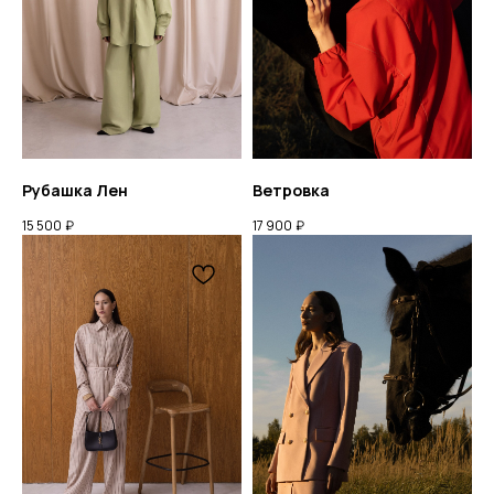
Рубашка Лен
Ветровка
15 500
₽
17 900
₽