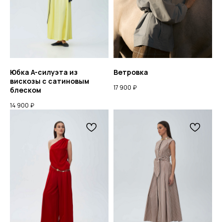
Юбка A-силуэта из
Ветровка
вискозы с сатиновым
17 900
₽
блеском
14 900
₽