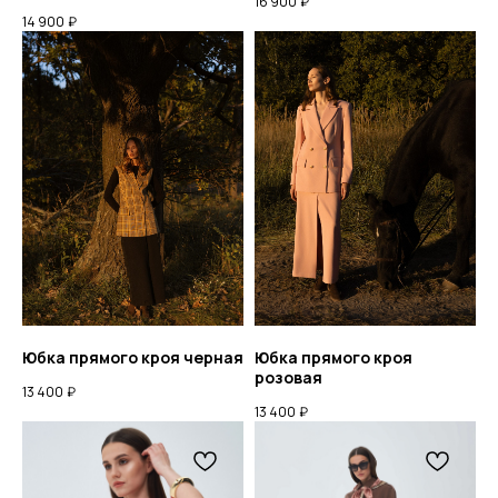
+7 952 771 85 89
16 900
₽
14 900
₽
TELEGRAM
PINTEREST
Мы онлайн с 9:00 до 19:00
МСК
МЫ ВО
ВКОНТАКТЕ
ДОСТАВКА
ОПЛАТА
ВОЗВРАТ ТОВАРА
РАЗМЕРНАЯ СЕТКА
КОНТАКТЫ
Юбка прямого кроя черная
Юбка прямого кроя
розовая
13 400
₽
© 2026 ВСЕ ПРАВА ЗАЩИЩЕНЫ.
13 400
₽
ИП ХРОМОВА Ю М. ИНН 526108834016
ОФЕРТА И РЕКВИЗИТЫ
ПОЛИТИКА КОНФИДЕНЦИАЛЬНОСТИ