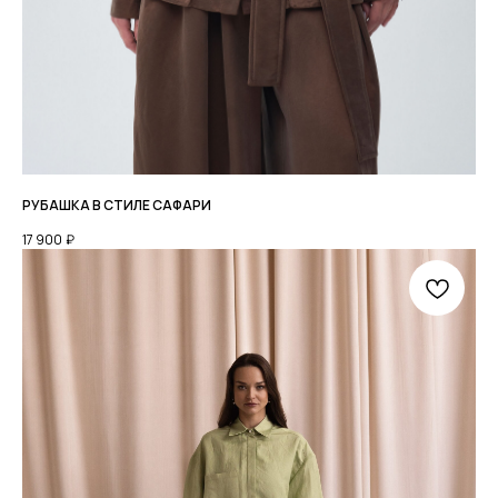
РУБАШКА В СТИЛЕ САФАРИ
КАТАЛОГ
О БРЕНДЕ
LOOKBOOK
17 900
₽
+7 952 771 85 89
TELEGRAM
PINTEREST
Мы онлайн с 9:00 до 19:00
МСК
МЫ ВО
ВКОНТАКТЕ
ДОСТАВКА
ОПЛАТА
ВОЗВРАТ ТОВАРА
РАЗМЕРНАЯ СЕТКА
КОНТАКТЫ