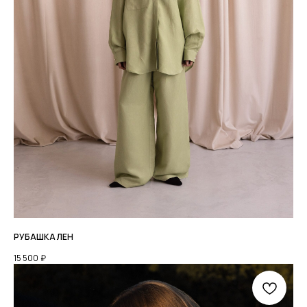
© 2026 ВСЕ ПРАВА ЗАЩИЩЕНЫ.
ИП ХРОМОВА Ю М. ИНН 526108834016
ОФЕРТА И РЕКВИЗИТЫ
ПОЛИТИКА КОНФИДЕНЦИАЛЬНОСТИ
РАЗРАБОТКА: ANFALOVA.ART
РУБАШКА ЛЕН
15 500
₽