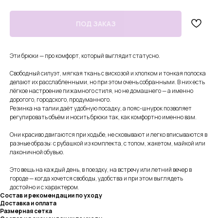
Эти брюки — про комфорт, который выглядит статусно.
Свободный силуэт, мягкая ткань с вискозой и хлопком и тонкая полоска
делают их расслабленными, но при этом очень собранными. В них есть
лёгкое настроение пижамного стиля, но не домашнего — а именно
дорогого, городского, продуманного.
Резинка на талии даёт удобную посадку, а пояс-шнурок позволяет
регулировать объём и носить брюки так, как комфортно именно вам.
Они красиво двигаются при ходьбе, не сковывают и легко вписываются в
разные образы: с рубашкой из комплекта, с топом, жакетом, майкой или
лаконичной обувью.
Это вещь на каждый день, в поездку, на встречу или летний вечер в
городе — когда хочется свободы, удобства и при этом выглядеть
достойно и с характером.
Состав и рекомендации по уходу
Доставка и оплата
Размерная сетка