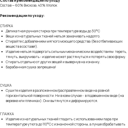
Состав и рекомендации по уходу
Состав — 60% Вискоза, 40% Хлопок
Рекомендации по уходу:
СТИРКА
Деликатная ручная стирка при температуре воды до 30°C
Вещи из натуральных тканей нельзя замачивать надолго.
СМОТРИТЕ ТАКЖЕ
Стирайте с добавлением мягкого моющего средства (без отбеливающих
веществ в составе!).
Изделие нельзя подвергать сильным механическим воздействиям: тереть,
тянуть, выкручивать - изделие может растянуться и потерять свою форму.
Стирать отдельно от других вещей и вывернув на изнанку.
Барабанная сушка запрещена!
СУШКА
Сушите изделия в разложенном/расправленном виде на ровной
горизонтальной поверхности. Ни в коем случае - в подвешенном виде (на
веревке или плечиках). Они вытянутся и деформируются.
ГЛАЖКА
Изделие из натуральных тканей гладить с использованием пара при
температуре утюга до 110°C с изнаночной стороны, а лучше обрабатывать