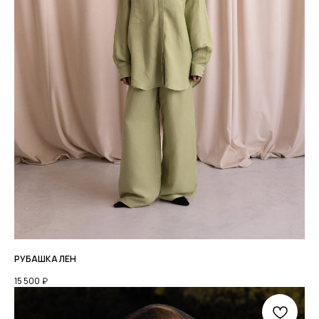
Мы онлайн с 9:00 до 19:00
МСК
МЫ ВО
ВКОНТАКТЕ
ДОСТАВКА
ОПЛАТА
ВОЗВРАТ ТОВАРА
РАЗМЕРНАЯ СЕТКА
КОНТАКТЫ
© 2026 ВСЕ ПРАВА ЗАЩИЩЕНЫ.
ИП ХРОМОВА Ю М. ИНН 526108834016
ОФЕРТА И РЕКВИЗИТЫ
РУБАШКА ЛЕН
ПОЛИТИКА КОНФИДЕНЦИАЛЬНОСТИ
15 500
₽
РАЗРАБОТКА: ANFALOVA.ART