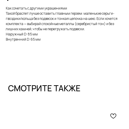
Как сочетать с другими украшениями
Такой браслет лучше оставить главным героем: маленькие серьги-
гвоздики/кольца без подвесок и тонкая цепочка на шею. Если хочется
комплекта — выбирай спокойные металлы (серебристый тон) и без
лишних камней, чтобы не перегружать подвески.
Наружный D: 85 мм
Внутренний D: 65 мм