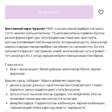
Винтажный чарм-браслет
1980-х на массивной серебристой цепи с
тоггл-замком (кольцо/палочка). По цепи рассыпаны подвески-бусины
разной формы и фактуры: полупрозрачные «ледяные» кристаллы,
мятные и оливковые стеклянные капли, янтарные акценты, жемчужные
шарики и декоративные серебристые элементы с орнаментом. В итоге
получается браслет-настроение: живой, многослойный, чуть игривый —
тот самый дух 80-х, когда украшение было главным акцентом образа.
С чем носить
база + яркий акцент: белая рубашка, молочная футболка, чёрная
СМОТРИТЕ ТАКЖЕ
водолазка.
Браслет сразу “собирает” образ и добавляет характер.
деним и casual: джинсы + однотонный лонгслив/свитшот + жакет.
Идеально: цепь и подвески дают стиль без усилий.
лето и отпуск: льняное платье, сарафан, топ на бретелях. Мятно-
оливковая гамма красиво смотрится на загаре.
вечер без пафоса: гладкое платье-комбинация, чёрный комбинезон.
Украшение даёт блеск и фактуру вместо “нарядности”.