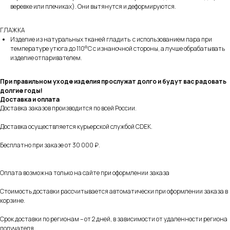
веревке или плечиках). Они вытянутся и деформируются.
ГЛАЖКА
Изделие из натуральных тканей гладить с использованием пара при
температуре утюга до 110°C с изнаночной стороны, а лучше обрабатывать
изделие отпаривателем.
При правильном уходе изделия прослужат долго и будут вас радовать
СМОТРИТЕ ТАКЖЕ
долгие годы!
Доставка и оплата
Доставка заказов производится по всей России.
Доставка осуществляется курьерской службой CDEK.
Бесплатно при заказе от 30 000 ₽.
Оплата возможна только на сайте при оформлении заказа
Стоимость доставки рассчитывается автоматически при оформлении заказа в
корзине.
Срок доставки по регионам – от 2 дней, в зависимости от удаленности региона
получателя.