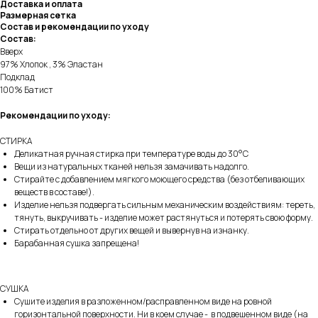
Доставка и оплата
Размерная сетка
Состав и рекомендации по уходу
Состав:
Вверх
97% Хлопок , 3% Эластан
Подклад
100% Батист
Рекомендации по уходу:
СТИРКА
Деликатная ручная стирка при температуре воды до 30°C
Вещи из натуральных тканей нельзя замачивать надолго.
Стирайте с добавлением мягкого моющего средства (без отбеливающих
веществ в составе!).
Изделие нельзя подвергать сильным механическим воздействиям: тереть,
тянуть, выкручивать - изделие может растянуться и потерять свою форму.
Стирать отдельно от других вещей и вывернув на изнанку.
Барабанная сушка запрещена!
СУШКА
Сушите изделия в разложенном/расправленном виде на ровной
горизонтальной поверхности. Ни в коем случае - в подвешенном виде (на