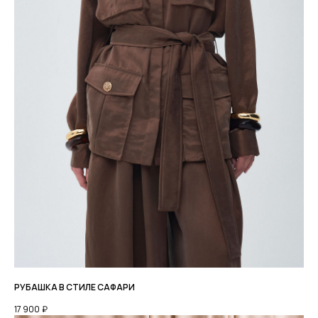
КАТАЛОГ
О БРЕНДЕ
LOOKBOOK
+7 952 771 85 89
TELEGRAM
PINTEREST
Мы онлайн с 9:00 до 19:00
МСК
МЫ ВО
ВКОНТАКТЕ
РУБАШКА В СТИЛЕ САФАРИ
ДОСТАВКА
ОПЛАТА
ВОЗВРАТ ТОВАРА
РАЗМЕРНАЯ СЕТКА
17 900
₽
КОНТАКТЫ