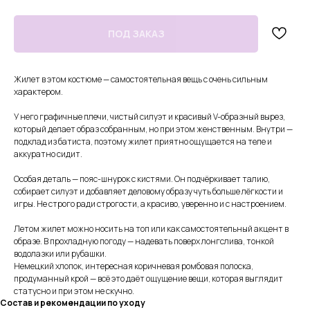
Жилет в этом костюме — самостоятельная вещь с очень сильным
характером.
У него графичные плечи, чистый силуэт и красивый V-образный вырез,
который делает образ собранным, но при этом женственным. Внутри —
подклад из батиста, поэтому жилет приятно ощущается на теле и
аккуратно сидит.
Особая деталь — пояс-шнурок с кистями. Он подчёркивает талию,
собирает силуэт и добавляет деловому образу чуть больше лёгкости и
игры. Не строго ради строгости, а красиво, уверенно и с настроением.
Летом жилет можно носить на топ или как самостоятельный акцент в
образе. В прохладную погоду — надевать поверх лонгслива, тонкой
водолазки или рубашки.
Немецкий хлопок, интересная коричневая ромбовая полоска,
продуманный крой — всё это даёт ощущение вещи, которая выглядит
статусно и при этом не скучно.
Состав и рекомендации по уходу