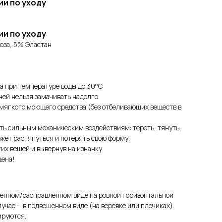
ии по уходу
ии по уходу
оза, 5% Эластан
а при температуре воды до 30°C
ней нельзя замачивать надолго.
мягкого моющего средства (без отбеливающих веществ в
ть сильным механическим воздействиям: тереть, тянуть,
ожет растянуться и потерять свою форму.
их вещей и вывернув на изнанку.
щена!
женном/расправленном виде на ровной горизонтальной
лучае - в подвешенном виде (на веревке или плечиках).
ируются.