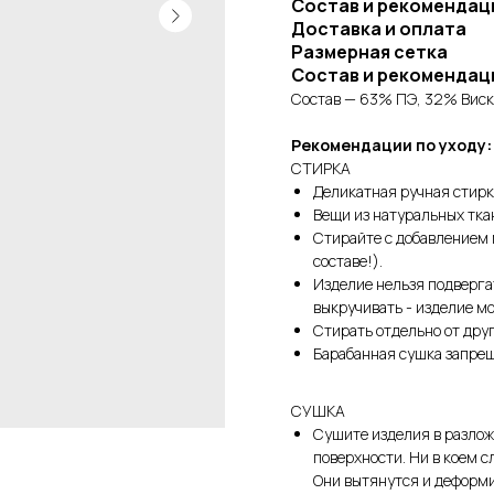
Состав и рекомендац
Доставка и оплата
Размерная сетка
Состав и рекомендац
Состав — 63% ПЭ, 32% Виск
Рекомендации по уходу:
СТИРКА
Деликатная ручная стирк
Вещи из натуральных тка
Стирайте с добавлением 
составе!).
Изделие нельзя подверга
выкручивать - изделие м
Стирать отдельно от друг
Барабанная сушка запре
СУШКА
Сушите изделия в разло
поверхности. Ни в коем с
Они вытянутся и деформ