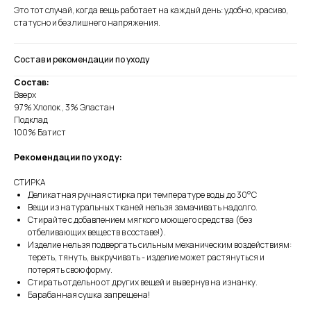
Это тот случай, когда вещь работает на каждый день: удобно, красиво,
статусно и без лишнего напряжения.
Состав и рекомендации по уходу
Состав:
Вверх
97% Хлопок , 3% Эластан
Подклад
100% Батист
Рекомендации по уходу:
СТИРКА
Деликатная ручная стирка при температуре воды до 30°C
Вещи из натуральных тканей нельзя замачивать надолго.
Стирайте с добавлением мягкого моющего средства (без
отбеливающих веществ в составе!).
Изделие нельзя подвергать сильным механическим воздействиям:
тереть, тянуть, выкручивать - изделие может растянуться и
потерять свою форму.
Стирать отдельно от других вещей и вывернув на изнанку.
Барабанная сушка запрещена!