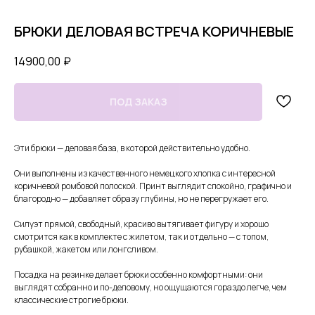
БРЮКИ ДЕЛОВАЯ ВСТРЕЧА КОРИЧНЕВЫЕ
14900,00
₽
Эти брюки — деловая база, в которой действительно удобно.
Они выполнены из качественного немецкого хлопка с интересной
коричневой ромбовой полоской. Принт выглядит спокойно, графично и
благородно — добавляет образу глубины, но не перегружает его.
Силуэт прямой, свободный, красиво вытягивает фигуру и хорошо
смотрится как в комплекте с жилетом, так и отдельно — с топом,
рубашкой, жакетом или лонгсливом.
Посадка на резинке делает брюки особенно комфортными: они
выглядят собранно и по-деловому, но ощущаются гораздо легче, чем
классические строгие брюки.