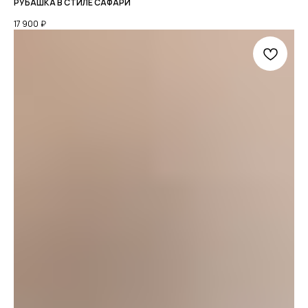
РУБАШКА В СТИЛЕ САФАРИ
17 900
₽
КАТАЛОГ
О БРЕНДЕ
LOOKBOOK
+7 952 771 85 89
TELEGRAM
PINTEREST
Мы онлайн с 9:00 до 19:00
МСК
МЫ ВО
ВКОНТАКТЕ
ДОСТАВКА
ОПЛАТА
ВОЗВРАТ ТОВАРА
РАЗМЕРНАЯ СЕТКА
КОНТАКТЫ