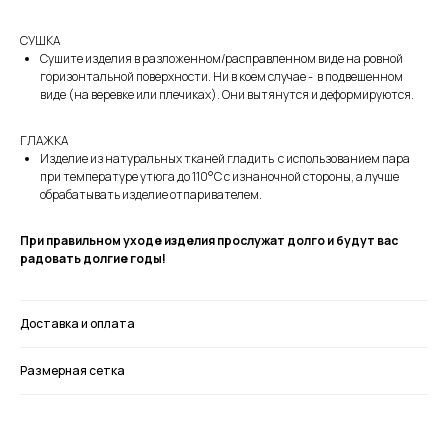
СМОТРИТЕ ТАКЖЕ
СУШКА
Сушите изделия в разложенном/расправленном виде на ровной
горизонтальной поверхности. Ни в коем случае - в подвешенном
виде (на веревке или плечиках). Они вытянутся и деформируются.
ГЛАЖКА
Изделие из натуральных тканей гладить с использованием пара
при температуре утюга до 110°C с изнаночной стороны, а лучше
обрабатывать изделие отпаривателем.
При правильном уходе изделия прослужат долго и будут вас
радовать долгие годы!
Доставка и оплата
Размерная сетка