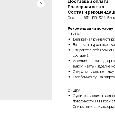
Доставка и оплата
Размерная сетка
Состав и рекомендац
Состав — 63% ПЭ, 32% Виск
Рекомендации по уходу:
СТИРКА
Деликатная ручная стирк
Вещи из натуральных тка
Стирайте с добавлением 
составе!).
Изделие нельзя подверга
выкручивать - изделие м
Стирать отдельно от друг
Барабанная сушка запре
СУШКА
Сушите изделия в разло
поверхности. Ни в коем с
Они вытянутся и деформ