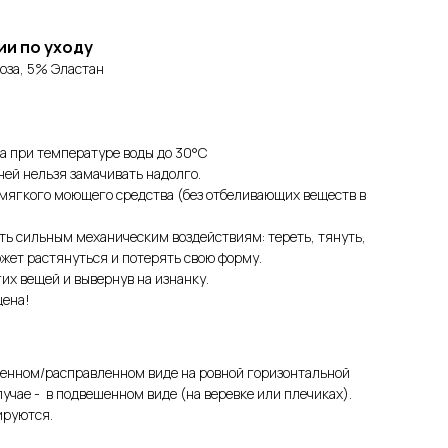
ии по уходу
оза, 5% Эластан
а при температуре воды до 30°C
ней нельзя замачивать надолго.
мягкого моющего средства (без отбеливающих веществ в
ть сильным механическим воздействиям: тереть, тянуть,
ожет растянуться и потерять свою форму.
их вещей и вывернув на изнанку.
щена!
женном/расправленном виде на ровной горизонтальной
лучае - в подвешенном виде (на веревке или плечиках).
ируются.