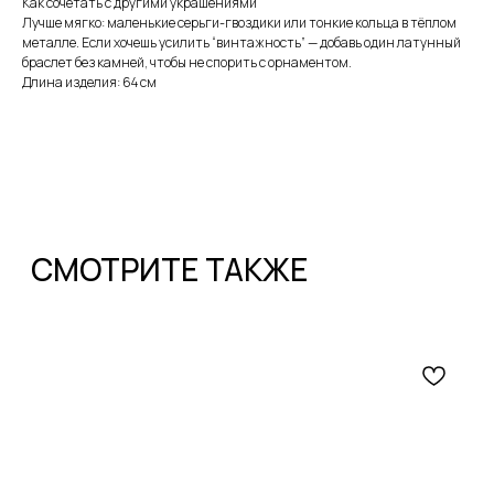
Как сочетать с другими украшениями
Лучше мягко: маленькие серьги-гвоздики или тонкие кольца в тёплом
металле. Если хочешь усилить “винтажность” — добавь один латунный
браслет без камней, чтобы не спорить с орнаментом.
Длина изделия: 64 см