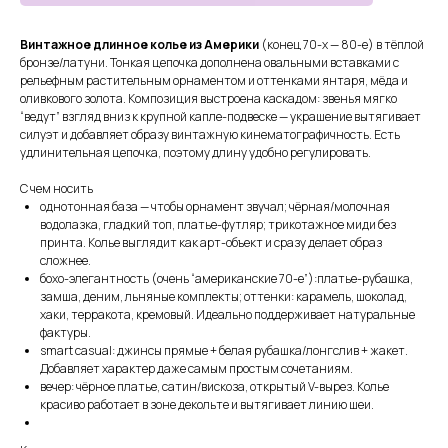
Винтажное длинное колье из Америки
(конец 70-х — 80-е) в тёплой
бронзе/латуни. Тонкая цепочка дополнена овальными вставками с
рельефным растительным орнаментом и оттенками янтаря, мёда и
оливкового золота. Композиция выстроена каскадом: звенья мягко
“ведут” взгляд вниз к крупной капле-подвеске — украшение вытягивает
силуэт и добавляет образу винтажную кинематографичность. Есть
удлинительная цепочка, поэтому длину удобно регулировать.
С чем носить
однотонная база — чтобы орнамент звучал; чёрная/молочная
водолазка, гладкий топ, платье-футляр; трикотажное миди без
СМОТРИТЕ ТАКЖЕ
принта. Колье выглядит как арт-объект и сразу делает образ
сложнее.
бохо-элегантность (очень “американские 70-е”):платье-рубашка,
замша, деним, льняные комплекты; оттенки: карамель, шоколад,
хаки, терракота, кремовый. Идеально поддерживает натуральные
фактуры.
smart casual: джинсы прямые + белая рубашка/лонгслив + жакет.
Добавляет характер даже самым простым сочетаниям.
вечер: чёрное платье, сатин/вискоза, открытый V-вырез. Колье
красиво работает в зоне декольте и вытягивает линию шеи.