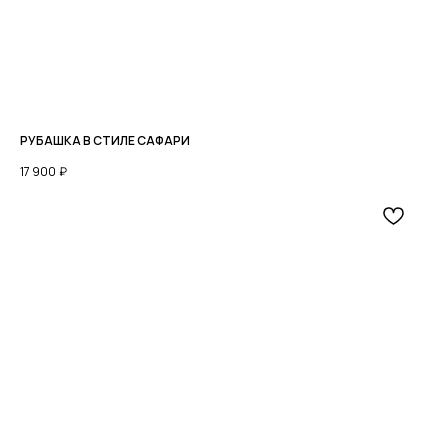
РУБАШКА В СТИЛЕ САФАРИ
17 900
₽
КАТАЛОГ
О БРЕНДЕ
LOOKBOOK
+7 952 771 85 89
TELEGRAM
PINTEREST
Мы онлайн с 9:00 до 19:00
МСК
МЫ ВО
ВКОНТАКТЕ