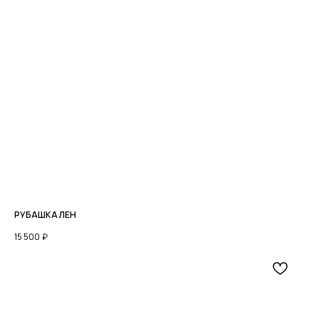
ДОСТАВКА
ОПЛАТА
ВОЗВРАТ ТОВАРА
РАЗМЕРНАЯ СЕТКА
КОНТАКТЫ
© 2026 ВСЕ ПРАВА ЗАЩИЩЕНЫ.
ИП ХРОМОВА Ю М. ИНН 526108834016
РУБАШКА ЛЕН
ОФЕРТА И РЕКВИЗИТЫ
ПОЛИТИКА КОНФИДЕНЦИАЛЬНОСТИ
15 500
₽
РАЗРАБОТКА: ANFALOVA.ART