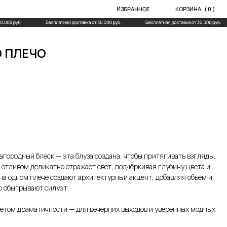
ИЗБРАННОЕ
КОРЗИНА
( 0 )
О ПЛЕЧО
городный блеск — эта блуза создана, чтобы притягивать взгляды.
 отливом деликатно отражает свет, подчёркивая глубину цвета и
на одном плече создают архитектурный акцент, добавляя объём и
о обыгрывают силуэт.
лётом драматичности — для вечерних выходов и уверенных модных