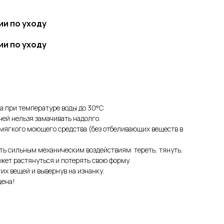
ии по уходу
ии по уходу
а при температуре воды до 30°C
ней нельзя замачивать надолго.
мягкого моющего средства (без отбеливающих веществ в
ть сильным механическим воздействиям: тереть, тянуть,
ожет растянуться и потерять свою форму.
их вещей и вывернув на изнанку.
щена!