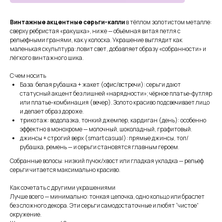
Винтажные акцентные серьги-капли
в тёплом золотистом металле:
сверху ребристая «ракушка», ниже — объёмная витая петля с
рельефными гранями, как у колоска. Украшение выглядит как
маленькая скульптура: ловит свет, добавляет образу «собранности» и
лёгкого винтажного шика.
С чем носить
База: белая рубашка + жакет (офис/встречи): серьги дают
статусный акцент без лишней «нарядности»; чёрное платье-футляр
СМОТРИТЕ ТАКЖЕ
или платье-комбинация (вечер). Золото красиво подсвечивает лицо
и делает образ дороже.
трикотаж: водолазка, тонкий джемпер, кардиган (день): особенно
эффектно в монохроме — молочный, шоколадный, графитовый.
джинсы + строгий верх (smart casual): прямые джинсы, топ/
рубашка, ремень — и серьги становятся главным героем.
Собранные волосы: низкий пучок/хвост или гладкая укладка — рельеф
серьги читается максимально красиво.
Как сочетать с другими украшениями
Лучше всего — минимально: тонкая цепочка, одно кольцо или браслет
без сложного декора. Эти серьги самодостаточные и любят “чистое”
окружение.