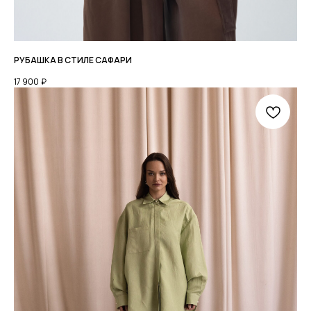
РУБАШКА В СТИЛЕ САФАРИ
17 900
₽
КАТАЛОГ
О БРЕНДЕ
LOOKBOOK
+7 952 771 85 89
TELEGRAM
PINTEREST
Мы онлайн с 9:00 до 19:00
МСК
МЫ ВО
ВКОНТАКТЕ
ДОСТАВКА
ОПЛАТА